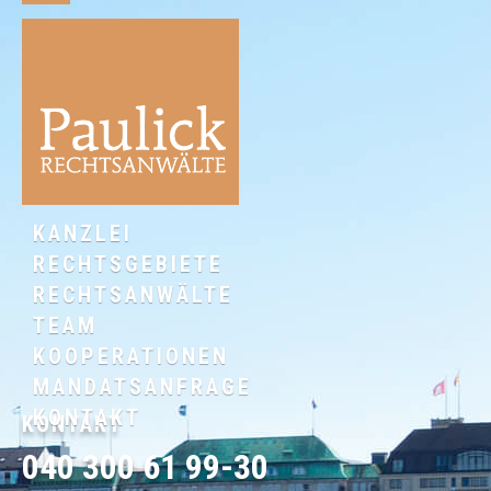
KANZLEI
RECHTSGEBIETE
RECHTSANWÄLTE
TEAM
KOOPERATIONEN
MANDATSANFRAGE
KONTAKT
KONTAKT
040 300 61 99-30