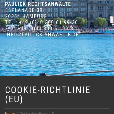
PAULICK RECHTSANWÄLTE
ESPLANADE 39
20354 HAMBURG
TEL.: +49 (0)40 300 61 99-30
FAX: +49 (0)40 300 61 99-31
INFO@PAULICK-ANWAELTE.DE
COOKIE-RICHTLINIE
(EU)
Home
Cookie-Richtlinie (EU)