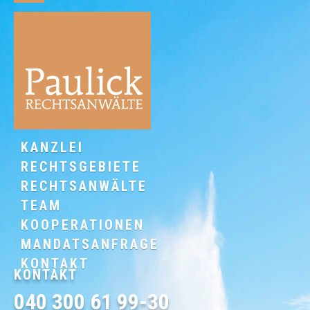
KANZLEI
RECHTSGEBIETE
RECHTSANWÄLTE
TEAM
KOOPERATIONEN
MANDATSANFRAGE
KONTAKT
KONTAKT
040 300 61 99-30